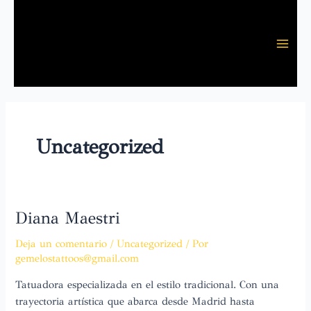
Ir
al
contenido
Uncategorized
Diana Maestri
Diana
Maestri
Deja un comentario
/
Uncategorized
/ Por
gemelostattoos@gmail.com
Tatuadora especializada en el estilo tradicional. Con una
trayectoria artística que abarca desde Madrid hasta